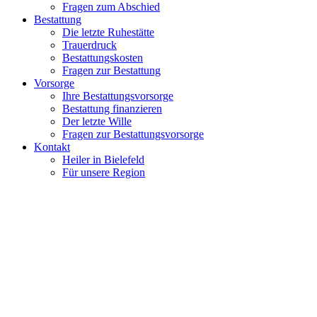
Bestattungskosten
Fragen zur Bestattung
Vorsorge
Ihre Bestattungsvorsorge
Bestattung finanzieren
Der letzte Wille
Fragen zur Bestattungsvorsorge
Kontakt
Heiler in Bielefeld
Für unsere Region
Ute Heiler Bestattungen
im Herzen von Biele­feld
Als Familie und als Team immer für Sie d
Als Bestattungs­institut mit lang­jähriger Erfahrung in der Berat
daran, Ihnen liebe­voll zu begegnen und Sie gleich­zeitig mit unserer 
Situation hilft und guttut.